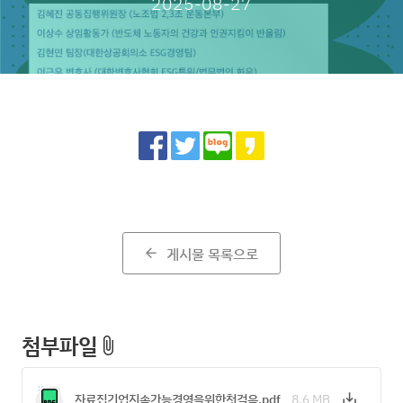
2025-08-27
Share
게시물 목록으로
arrow_back
첨부파일
attach_file
자료집기업지속가능경영을위한첫걸음.pdf
8.6 MB
save_alt
Download