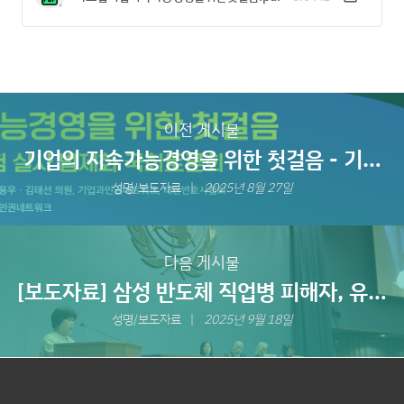
이전 게시물
기업의 지속가능경영을 위한 첫걸음 - 기업
인권·환경 위험 실사 법제화 국회토론회 개최
성명/보도자료
2025년 8월 27일
다음 게시물
[보도자료] 삼성 반도체 직업병 피해자, 유엔
아시아-태평양 기업과 인권 포럼 개회식에서
성명/보도자료
2025년 9월 18일
노동자의 알권리 보장, 기업 인권환경실사법
제정 촉구