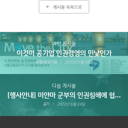
게시물 목록으로
arrow_back
이전 게시물
이것이 공기업 인권경영의 민낯인가
성명/보도자료
2022년 3월 18일
다음 게시물
[행사안내] 미얀마 군부의 인권침해에 협력
한 한국기업 대응모색 토론회
공지
2022년 6월 24일