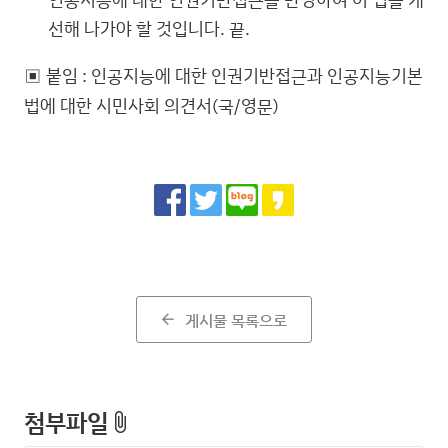
선해 나가야 할 것입니다. 끝.
▣ 붙임 : 인공지능에 대한 인권기반접근과 인공지능기본
법에 대한 시민사회 의견서(국/영문)
Share
게시물 목록으로
arrow_back
첨부파일
attach_file