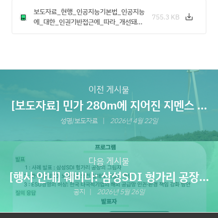
보도자료_현행_인공지능기본법_인공지능
755.3 KB
save_alt
Download
에_대한_인권기반접근에_따라_개선돼…
이전 게시물
[보도자료] 민가 280m에 지어진 지멘스 풍
력발전기…국내 인권·환경 단체 독일 공급망
성명/보도자료
2026년 4월 22일
실사법 진정 제출
다음 게시물
[행사 안내] 웨비나: 삼성SDI 헝가리 공장의
진실
공지
2026년 5월 26일