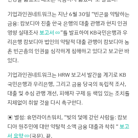
기업과인권네트워크는 지난 6월 30일 “빈곤을 약탈하는
금융: 캄보디아 진출 한국 은행의 대출 관행과 현지 인권
영향 실태조사
보고서
”를 발표하여 KB국민은행과 우
리은행 캄보디아 법인의 약탈적 대출 관행이 캄보디아 농
촌 빈곤층의 인권을 심각하게 침해하고 있다고 보고한 바
있다.
기업과인권네트워크는 HRW 보고서 발간을 계기로 KB
국민은행과 우리은행, 그리고 금융 당국의 독립적 조사,
대출 및 추심 관행 개선, 피해자 구제 등 책임 있는 조치를
지체없이 취할 것을 다시 촉구한다.
▣ 별첨: 휴먼라이츠워치, “빚의 덫에 갇힌 사람들: 캄보
디아 원주민에 대한 약탈적 소액 금융 대출과 착취 “
보고
서 요약
(국문). 끝.