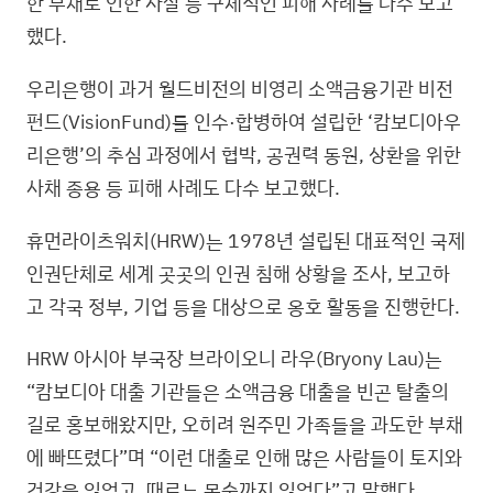
한 부채로 인한 자살 등 구체적인 피해 사례를 다수 보고
했다.
우리은행이 과거 월드비전의 비영리 소액금융기관 비전
펀드(VisionFund)를 인수·합병하여 설립한 ‘캄보디아우
리은행’의 추심 과정에서 협박, 공권력 동원, 상환을 위한
사채 종용 등 피해 사례도 다수 보고했다.
휴먼라이츠워치(HRW)는 1978년 설립된 대표적인 국제
인권단체로 세계 곳곳의 인권 침해 상황을 조사, 보고하
고 각국 정부, 기업 등을 대상으로 옹호 활동을 진행한다.
HRW 아시아 부국장 브라이오니 라우(Bryony Lau)는
“캄보디아 대출 기관들은 소액금융 대출을 빈곤 탈출의
길로 홍보해왔지만, 오히려 원주민 가족들을 과도한 부채
에 빠뜨렸다”며 “이런 대출로 인해 많은 사람들이 토지와
건강을 잃었고, 때로는 목숨까지 잃었다”고 말했다.