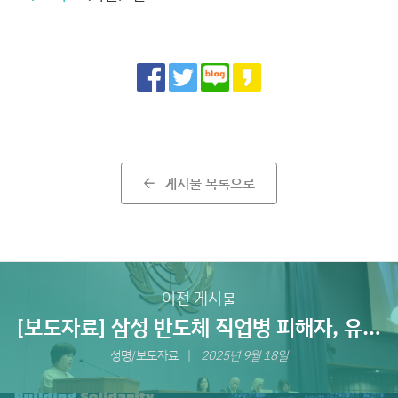
Share
게시물 목록으로
arrow_back
이전 게시물
[보도자료] 삼성 반도체 직업병 피해자, 유엔
아시아-태평양 기업과 인권 포럼 개회식에서
성명/보도자료
2025년 9월 18일
노동자의 알권리 보장, 기업 인권환경실사법