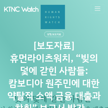
성명/보도자료
[보도자료]
휴먼라이츠워치, “빚의
덫에 갇힌 사람들:
캄보디아 원주민에 대한
약탈적 소액 금융 대출과