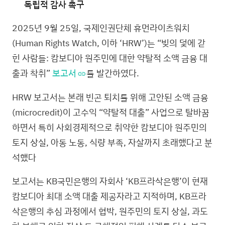
독립적 감사 촉구
2025년 9월 25일, 국제인권단체 휴먼라이츠워치
(Human Rights Watch, 이하 ‘HRW’)는 “빚의 덫에 갇
힌 사람들: 캄보디아 원주민에 대한 약탈적 소액 금융 대
출과 착취”
보고서
를 발간하였다.
HRW 보고서는 본래 빈곤 퇴치를 위해 고안된 소액 금융
(microcredit)이 고수익 “약탈적 대출” 사업으로 탈바꿈
하면서 특히 사회경제적으로 취약한 캄보디아 원주민의
토지 상실, 아동 노동, 식량 부족, 자살까지 초래했다고 분
석했다
보고서는 KB국민은행의 자회사 ‘KB프라삭은행’이 현재
캄보디아 최대 소액 대출 제공자라고 지적하며, KB프라
삭은행의 추심 과정에서 협박, 원주민의 토지 상실, 과도