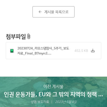
게시물 목록으로
arrow_back
첨부파일
attach_file
20230724_라오스댐참사_5주기_보도
452.5 KB
save_alt
Download
자료_Final_B7myrcI.…
이전 게시물
인권 운동가들, EU와 그 밖의 지역의 정책 입
안자들에게 기업의 인권침해를 근절할 것을
성명/보도자료
2023년 5월 4일