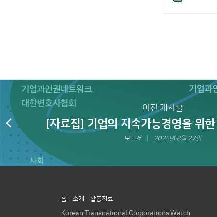
이전 게시물
[자료집] 기업의 지속가능경영을 위하
arrow_back_ios
인권·환경 위험 실사 법제화 
보고서
2025년 8월 27일
홈
소개
활동자료
Korean Transnational Corporations Watch