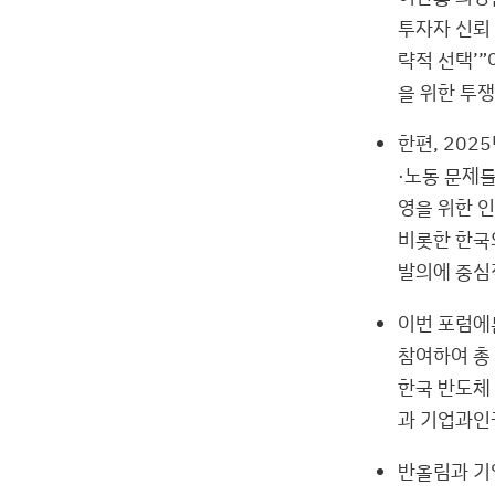
투자자 신뢰 
략적 선택’”
을 위한 투
한편, 202
·노동 문제
영을 위한 
비롯한 한국
발의에 중심
이번 포럼에
참여하여 총
한국 반도체
과 기업과인
반올림과 기