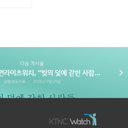
다음 게시물
먼라이츠워치, “빚의 덫에 갇힌 사람들:
arrow_forward_ios
민에 대한 약탈적 소액 금융 대출과 착
성명/보도자료
2025년 9월 25일
보고서 발간… KB·우리은행 연루