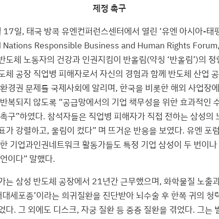
제정 촉구
월 17일, 태국 방콕 유엔컨퍼런스센터에서 열린 ‘유엔 아시아-태
Nations Responsible Business and Human Rights Forum, 
반도체 노동자의 건강과 인권지킴이 반올림(약칭 ‘반올림’)의 
도체 공장 직업병 피해자로서 자신의 경험과 함께 반도체 산업 
 환경권 문제를 국제사회에 알리며, 한국을 비롯한 해외 사업장에
 반복되지 않도록 “공급망에서의 기업 책무성을 위한 효과적인 
 촉구”하였다. 참석자들은 직업병 피해자가 직접 전하는 삼성의 노
발표가 강렬하고, 울림이 컸다” 며 뜨거운 반응을 보였다. 유엔 포
비한 기업과인권네트워크 활동가들도 특정 기업 삼성이 두 번이나
언이다” 말했다.
가는 삼성 반도체 공장에서 21년간 근무했으며, 화학물질 노출과
‘거대세포종’이라는 희귀질환을 진단받아 뇌수술 후 한쪽 귀의 청
다. 그 외에도 디스크, 자궁 질환 등 중증 질환을 겪었다. 그는