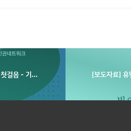
ᆫ 첫걸음 - 기업
[보도자료] 휴
국회토론회
캄보디아 원주
취” 