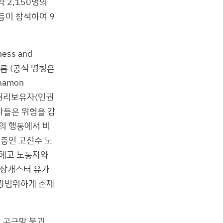
 2,150명의
 등이 참석하여 9
ess and
무그룹 (공식 명칭은
chamon
, 권리보유자(인권
자들은 위험을 감
의 행동에서 비
 중인 고진수 노
 해고 노동자와
 기상캐스터 유가
 광범위하게 존재
 공급망 붕괴,