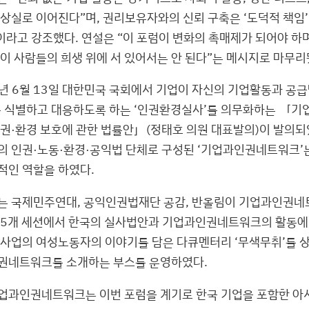
상실로 이어진다”며, 권리보유자와의 신뢰 구축은 ‘도덕적 책임’일
이라고 강조했다. 연설은 “이 포럼이 변화의 촉매제가 되어야 하며
쟁이 사람들의 희생 위에 서 있어서는 안 된다”는 메시지로 마무리
5년 6월 13일 대한민국 국회에서 기업이 자신의 기업활동과 공급
를 식별하고 대응하도록 하는 ‘인권환경실사’를 의무화하는 「기
인권·환경 보호에 관한 법률안」(정태호 의원 대표발의)이 발의되
의 인권·노동·환경·공익법 단체로 구성된 ‘기업과인권네트워크’
적인 역할을 하였다.
는 국제민주연대, 공익인권법재단 공감, 반올림이 기업과인권
 5개 세션에서 한국의 실사법안과 기업과인권네트워크의 활동에
 사업의 여성노동자의 이야기를 담은 다큐멘터리 ‘무색무취’를 
권네트워크를 소개하는 부스를 운영하였다.
업과인권네트워크는 이번 포럼을 계기로 한국 기업을 포함한 아