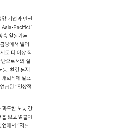
평양 기업과 인권
Asia-Pacific)’
정향숙 활동가는
공급망에서 벌어
서도 더 이상 직
수단으로서의 실
동, 환경 문제
럼 개회식에 발표
 언급된 “인상적
 과도한 노동 강
력을 잃고 얼굴이
 발언에서 “저는