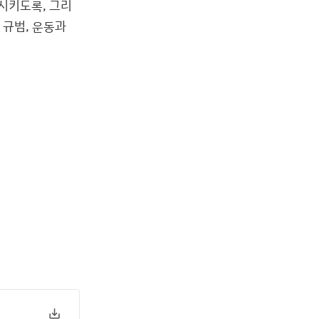
시키도록, 그리
 규범, 운동과
save_alt
Download