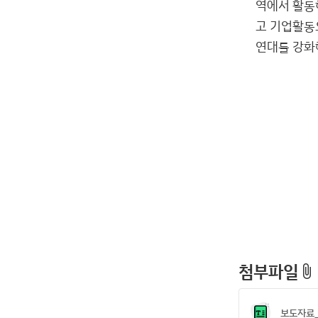
역에서 활동
고 기업활동
연대를 강화
첨부파일
attach_file
보도자료