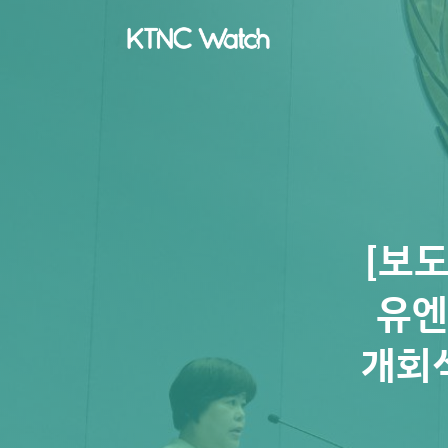
[보
유엔
개회