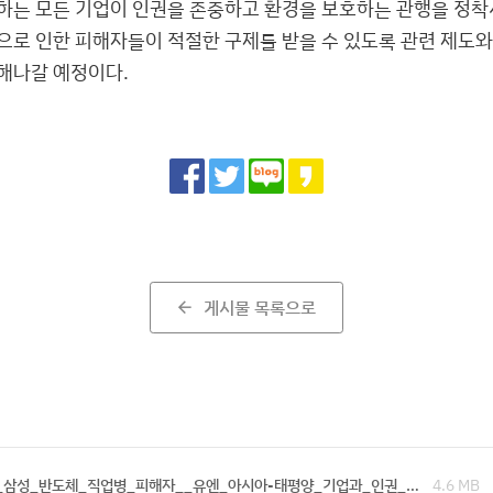
하는 모든 기업이 인권을 존중하고 환경을 보호하는 관행을 정착
으로 인한 피해자들이 적절한 구제를 받을 수 있도록 관련 제도와
해나갈 예정이다.
Share
게시물 목록으로
arrow_back
_삼성_반도체_직업병_피해자__유엔_아시아-태평양_기업과_인권_…
4.6 MB