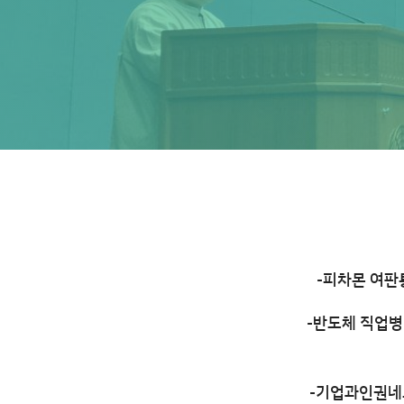
-피차몬 여판
-반도체 직업병
-기업과인권네트