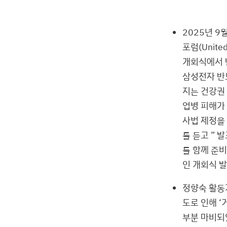
2025년 9
포럼(United 
개회식에서 
삼성전자 반
지는 건강권
업병 피해가
사법 제정을
를 듣고 ” 
를 함께 준
인 개회식 발
정향숙 활동
도로 인해 
부분 마비되었