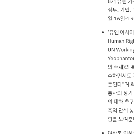
8개 유엔 기
정부, 기업,
월 16일-1
‘유엔 아시아-
Human Ri
UN Workin
Yeophan
의 주체)의
수하면서도 
롯된다”며 최
동자의 장기
의 대화 촉구
족의 단식 
함을 보여준
여판통 의장은