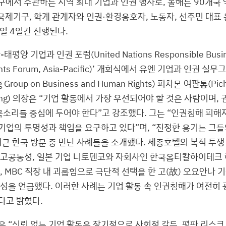
구에서 주관하는 지역 최대 기업과 인권 행사로, 올해는 90개국 약
 국제기구, 학계 관계자와 인권·환경옹호자, 노동자, 선주민 대표
9일 4일간 진행된다.
태평양 기업과 인권 포럼(United Nations Responsible Busin
ghts Forum, Asia-Pacific)’ 개회식에서 유엔 기업과 인권 실
g Group on Business and Human Rights) 피차몬 여판통(Pi
tong) 의장은 “기업 활동에서 가장 우선되어야 할 것은 사람이며
 목소리를 중심에 두어야 한다”고 강조했다. 그는 “인권침해 피해
기업의 투명성과 책임을 요구하고 있다”며, “진정한 용기는 그들
근 한국 방문 중 만난 사례들을 소개했다. 세종호텔의 복직 투쟁
 고공농성, 일본 기업 니토덴코와 자회사인 한국옵티칼하이테크
, MBC 직장 내 괴롭힘으로 극단적 선택을 한 고(故) 오요안나
농성을 언급했다. 이러한 사례는 기업 활동 속 인권침해가 여전히
다고 밝혔다.
 “신뢰 없는 기업 활동은 장기적으로 사회적 갈등, 평판 리스크,