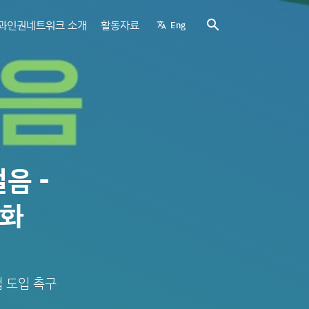
search
과인권네트워크 소개
활동자료
Eng
translate
음 -
제화
 도입 촉구