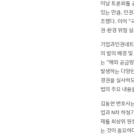
이날 토론회를 
있는 만큼, 인
조했다. 이어 
권·환경 위험 
기업과인권네트
의 발의 배경 및
는 “해외 공급
발생하는 다양한
경권을 실사하도
법의 주요 내용
김동현 변호사는
업과 N차 하청
제를 최상위 원
는 것이 중요하