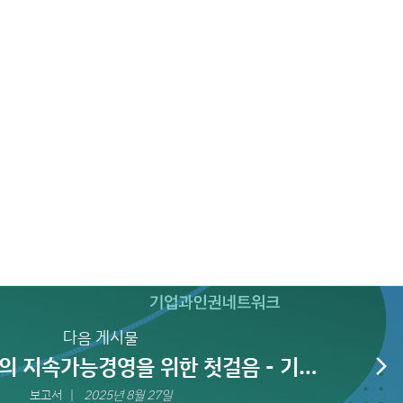
다음 게시물
의 지속가능경영을 위한 첫걸음 - 기업
arrow_forward_ios
경 위험 실사 법제화 국회토론회
보고서
2025년 8월 27일