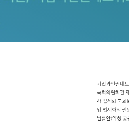
기업과인권네트워
국회의원회관 제
사 법제화 국회
영 법제화의 필
법률안(약칭 공