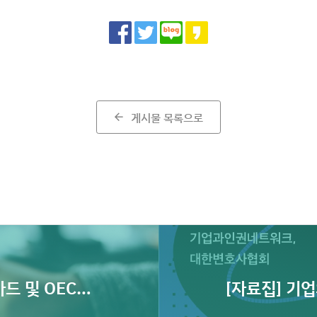
Share
게시물 목록으로
arrow_back
드 및 OECD
[자료집] 기업
제출 기자회견
인권·환