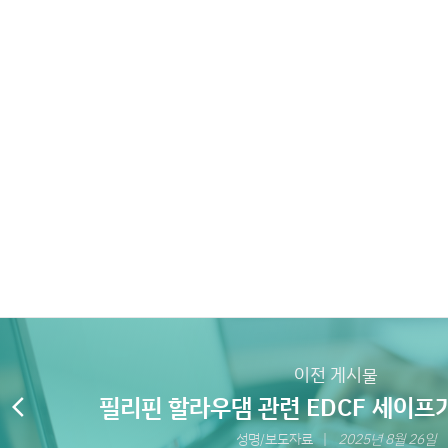
이전 게시물
필리핀 할라우댐 관련 EDCF 세이프가
arrow_back_ios
다국적기업 가이드라인 위반 진정서 
성명/보도자료
2025년 8월 26일