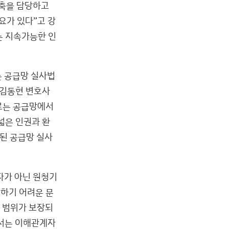
 축을 담당하고
요가 있다”고 강
는 지속가능한 인
 공급망 실사법
 김동현 변호사
도로는 공급망에서
넓은 인권과 환
된 공급망 실사
자가 아닌 원청기
결하기 어려운 문
 범위가 보장되
해서는 이해관계자