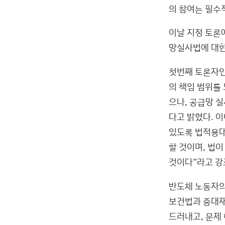
의 참여는 필수
이날 지정 토론
망실사법에 대한
첫번째 토론자인
의 책임 범위를
으나, 공급망 
다고 밝혔다. 
있도록 법적용대
할 것이며, 법
것이다”라고 강
반도체 노동자의
보건법과 중대재
드러내고, 문제