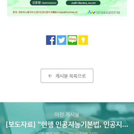
Share
게시물 목록으로
arrow_back
이전 게시물
[보도자료] “현행 인공지능기본법, 인공지능
에 대한 인권기반접근에 따라 개선돼야” 시
성명/보도자료
2026년 5월 14일