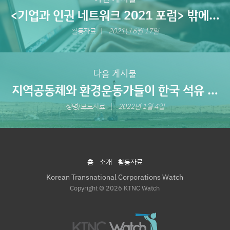
<기업과 인권 네트워크 2021 포럼> 밖에서
새고 있는 우리집 바가지
활동자료
2021년 6월 17일
다음 게시물
지역공동체와 환경운동가들이 한국 석유 회
사가 카자흐스탄 담수 퇴적물을 오염한 행위
성명/보도자료
2022년 1월 4일
에 대해 성공적으로 책임을 지게 하다
홈
소개
활동자료
Korean Transnational Corporations Watch
Copyright © 2026 KTNC Watch