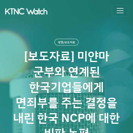
성명/보도자료
[보도자료] 미얀마
군부와 연계된
한국기업들에게
면죄부를 주는 결정을
내린 한국 NCP에 대한