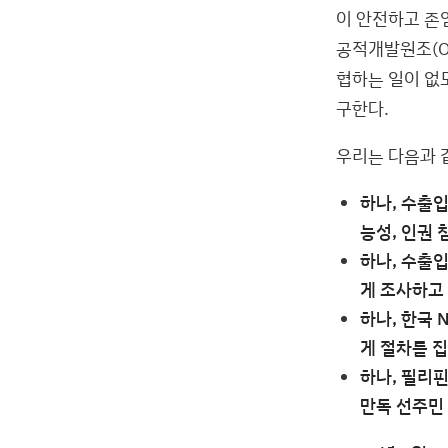
이 안전하고 존
공적개발원조(O
협하는 일이 없
구한다.
우리는 다음과 
하나, 수출입
능성, 인권 
하나, 수출
게 조사하고
하나, 한국
게 절차를 
하나, 필리핀
만독 선주민