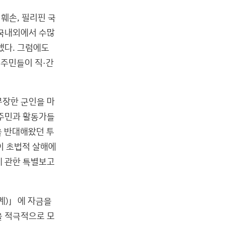
훼손, 필리핀 국
 국내외에서 수많
했다. 그럼에도
선주민들이 직·간
무장한 군인을 마
선주민과 활동가들
업을 반대해왔던 투
이 초법적 살해에
에 관한 특별보고
계)」에 자금을
을 적극적으로 모