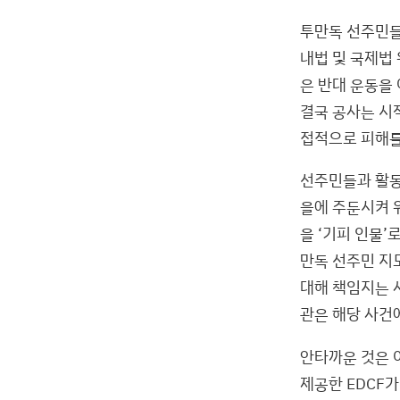
투만독 선주민들
내법 및 국제법
은 반대 운동을
결국 공사는 시작
접적으로 피해를
선주민들과 활동
을에 주둔시켜 
을 ‘기피 인물’
만독 선주민 지
대해 책임지는 
관은 해당 사건
안타까운 것은 
제공한 EDCF