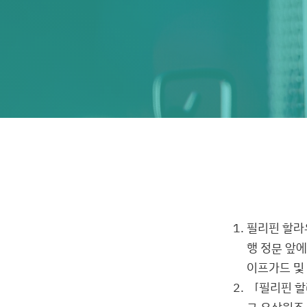
필리핀 할라우
행 정문 앞
이프가드 및
「필리핀 할
국 유상원조 