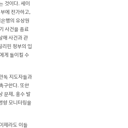
 것이다. 세이
정부에 전가하고,
출입은행의 유상원
기 사건을 종료
 살해 사건과 관
필리핀 정부의 입
에게 돌이킬 수
투만독 지도자들과
촉구한다. 또한
 문제, 홍수 발
회영향 모니터링을
 이제라도 이들