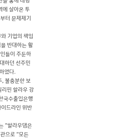
역에 살아온 투
기부터 문제제기
부와 기업의 책임
업을 반대하는 활
군인들이 주둔하
반대하던 선주민
하였다.
주, 불충분한 보
 필리핀 할라우 강
 한국수출입은행
 가이드라인 위반
는 “할라우댐은
관으로 “모든