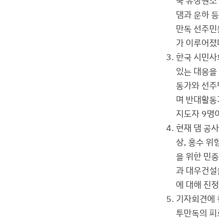
댐과 운하 
만독 선주민
가 이루어졌
한국 시민사
있는 대응을
동가와 선주
며 반대활동
지도자 9명
현재 댐 공사
상, 홍수 위
을 위한 민
과 대우건설
에 대해 진
기자회견에 
투만독의 피