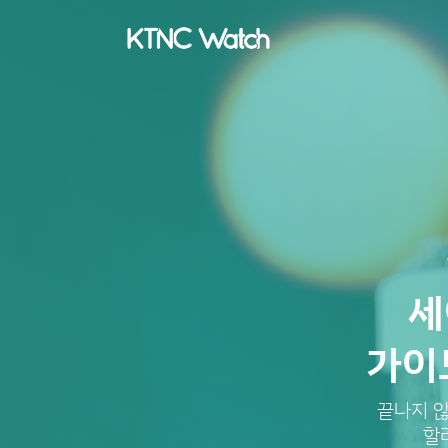
세
가이
끝나지 않
할