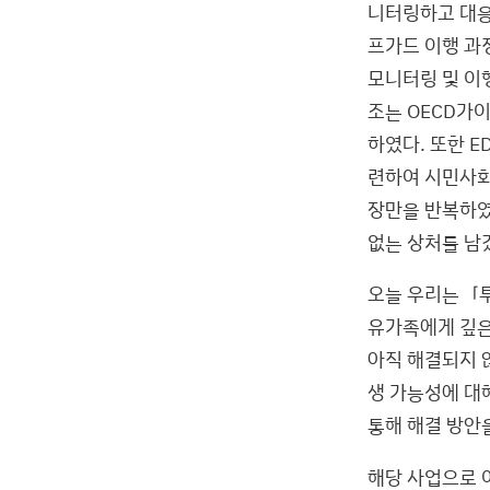
니터링하고 대응
프가드 이행 과
모니터링 및 이
조는 OECD가
하였다. 또한 E
련하여 시민사회
장만을 반복하였
없는 상처를 남
오늘 우리는「투
유가족에게 깊은
아직 해결되지 않
생 가능성에 대
통해 해결 방안
해당 사업으로 