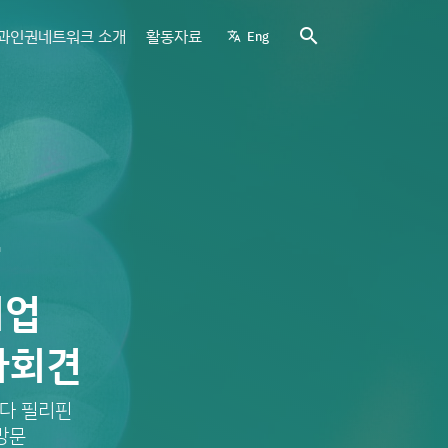
search
과인권네트워크 소개
활동자료
Eng
translate
F
기업
자회견
묻다 필리핀
방문