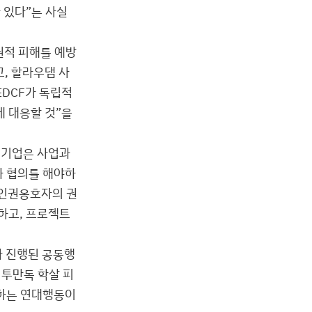
 있다”는 사실
권적 피해를 예방
, 할라우댐 사
EDCF가 독립적
 대응할 것”을
 기업은 사업과
 협의를 해야하
 인권옹호자의 권
하고, 프로젝트
아 진행된 공동행
 투만독 학살 피
구하는 연대행동이