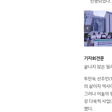
진행되었다.
chevron_left
기자회견문
끝나지 않은 필
투만독 선주민(T
의 삶이자 역사
그러나 이들의 
강 다목적 사업
했다.