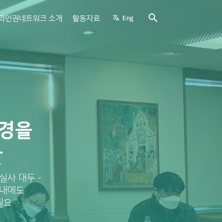
search
과인권네트워크 소개
활동자료
Eng
translate
환경을
안
실사 대두 -
국내에도
필요