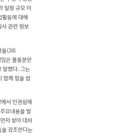
라 일정 규모 이
사업활동에 대해
실사 관련 정보
들(Jill
 책임은 불충분한
 말했다. 그는
 함께 힘을 합
망에서 인권침해
 주요내용을 발
 먼저 찾아 대처
소통을 강조한다는