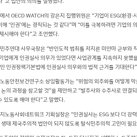
다”고 법안의 의의를 설명했다.
서 OECD WATCH의 강은지 집행위원은 “기업이 ESG(환경·
비해 ‘인권’에는 경직되는 것 같다”며 “이를 극복하려면 기업의
 제시해야 한다”고 조언했다.
민주연대 사무국장은 “반인도적 범죄를 저지른 미얀마 군부와 
 기업에게 인권실사 의무가 있었다면 사업관계를 지속하지 못했을
중인 인권정책기본법에 인권실사 의무화의 법적 근거를 기대한다”
노동안전보건연구소 상임활동가는 “위험의 외주화를 어떻게 막을
논의 과정을 참고할 것”을 제안하고 “발주사와 수주사로 연결
수 있도록 해야 한다”고 말했다.
지노동사회네트워크 기획실장은 “인권실사는 ESG 보다 더 강력
히 생태 제국주의적 법안이 되지 않도록 탈식민주의적 고민이 필