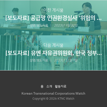
이전 게시물
[보도자료] 공급망 인권환경실사 ‘위험의 외
주화’ 막는다
성명/보도자료
2023년 9월 20일
다음 게시물
[보도자료] 유엔 자유권위원회, 한국 정부 5
차 국가보고서 심의 후 최종견해 발표
성명/보도자료
2023년 11월 9일
홈
소개
활동자료
Korean Transnational Corporations Watch
Copyright © 2026 KTNC Watch