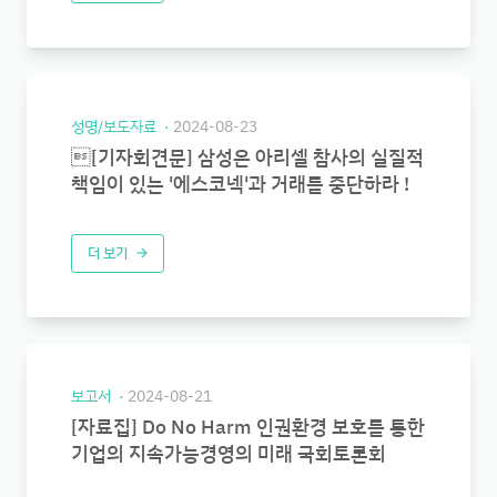
성명/보도자료
2024-08-23
[기자회견문] 삼성은 아리셀 참사의 실질적
책임이 있는 '에스코넥'과 거래를 중단하라 !
더 보기
arrow_forward
보고서
2024-08-21
[자료집] Do No Harm 인권환경 보호를 통한
기업의 지속가능경영의 미래 국회토론회