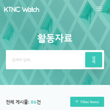
활동자료
검색어
검
색
전체 게시물:
86
건
Filter items
filter_list