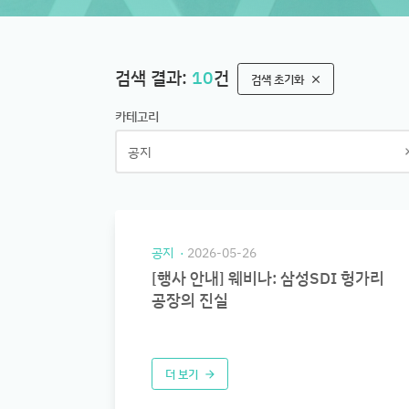
검색 결과:
10
건
검색 초기화
clear
카테고리
공지
공지
2026-05-26
[행사 안내] 웨비나: 삼성SDI 헝가리
공장의 진실
더 보기
arrow_forward