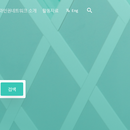
search
과인권네트워크 소개
활동자료
Eng
translate
검색