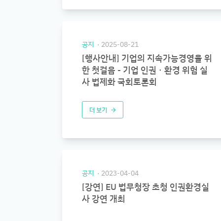
공지
2025-08-21
[행사안내] 기업의 지속가능경영을 위
한 첫걸음 - 기업 인권ㆍ환경 위험 실
사 법제화 국회토론회
더 보기
arrow_forward
공지
2023-04-04
[강연] EU 법무청장 초청 인권환경실
사 강연 개최